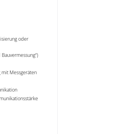
isierung oder
d Bauvermessung“)
g mit Messgeräten
unikation
mmunikationsstärke