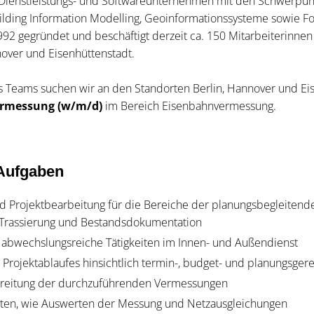
Dienstleistungs- und Softwareunternehmen mit den Schwerpu
lding Information Modelling, Geoinformationssysteme sowie F
 gegründet und beschäftigt derzeit ca. 150 Mitarbeiterinnen
nover und Eisenhüttenstadt.
s Teams suchen wir an den Standorten Berlin, Hannover und Eis
Vermessung (w/m/d)
im Bereich Eisenbahnvermessung.
 Aufgaben
nd Projektbearbeitung für die Bereiche der planungsbegleiten
Trassierung und Bestandsdokumentation
 abwechslungsreiche Tätigkeiten im Innen- und Außendienst
 Projektablaufes hinsichtlich termin-, budget- und planungsge
reitung der durchzuführenden Vermessungen
iten, wie Auswerten der Messung und Netzausgleichungen