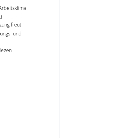
Arbeitsklima
d
zung freut
lungs- und
llegen