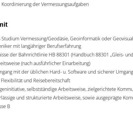
 Koordinierung der Vermessungsaufgaben
mit
 Studium Vermessung/Geodäsie, Geoinformatik oder Geovisual
iker mit langjähriger Berufserfahrung
nisse der Bahnrichtlinie HB 88301 (Handbuch 88301 „Gleis- un
eitsweise (nach ausführlicher Einarbeitung)
mgang mit der üblichen Hard- u. Software und sicherer Umgan
lexibilität und Reisebereitschaft
geninitiative, selbstständige Arbeitsweise, zielgerichtete Komm
erlässige und strukturierte Arbeitsweise, sowie ausgeprägte Ko
sse B