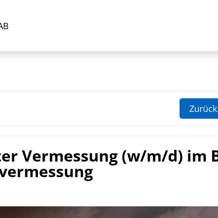
AB
Zurück
iter Vermessung (w/m/d) im 
nvermessung